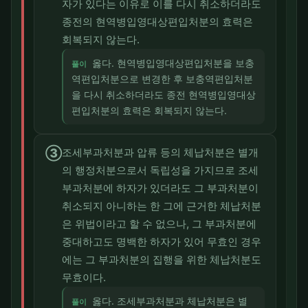
자가 있다는 이유로 이를 다시 취소하더라도
종전의 현역병입영대상편입처분의 효력은
회복되지 않는다.
옳다. 현역병입영대상편입처분을 보충
풀이
역편입처분으로 변경한 후 보충역편입처분
을 다시 취소하더라도 종전 현역병입영대상
편입처분의 효력은 회복되지 않는다.
③
조세부과처분과 압류 등의 체납처분은 별개
의 행정처분으로서 독립성을 가지므로 조세
부과처분에 하자가 있더라도 그 부과처분이
취소되지 아니하는 한 그에 근거한 체납처분
은 위법이라고 할 수 없으나, 그 부과처분에
중대하고도 명백한 하자가 있어 무효인 경우
에는 그 부과처분의 집행을 위한 체납처분도
무효이다.
옳다. 조세부과처분과 체납처분은 별
풀이