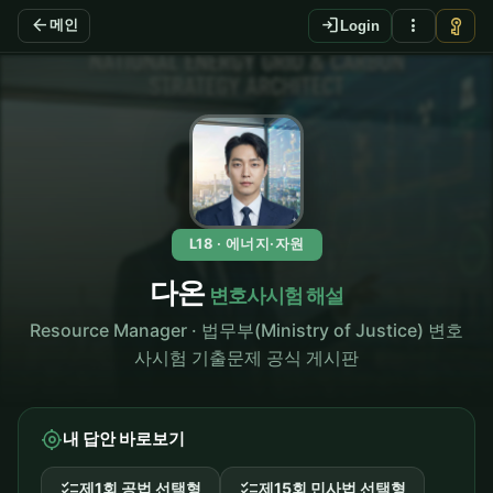
arrow_back
login
more_vert
vpn_key
메인
Login
L18 · 에너지·자원
다온
변호사시험 해설
Resource Manager · 법무부(Ministry of Justice) 변호
사시험 기출문제 공식 게시판
my_location
내 답안 바로보기
checklist
checklist
제1회 공법 선택형
제15회 민사법 선택형