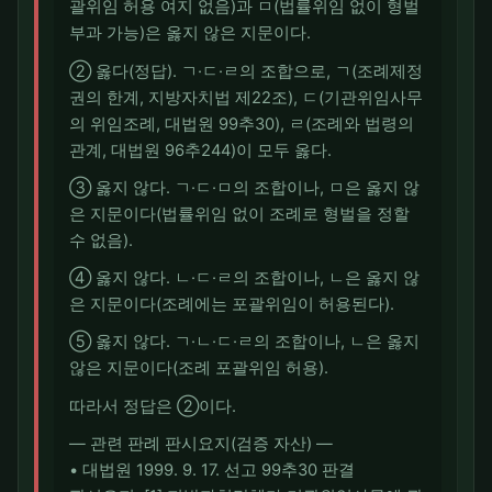
괄위임 허용 여지 없음)과 ㅁ(법률위임 없이 형벌
부과 가능)은 옳지 않은 지문이다.
② 옳다(정답). ㄱ·ㄷ·ㄹ의 조합으로, ㄱ(조례제정
권의 한계, 지방자치법 제22조), ㄷ(기관위임사무
의 위임조례, 대법원 99추30), ㄹ(조례와 법령의
관계, 대법원 96추244)이 모두 옳다.
③ 옳지 않다. ㄱ·ㄷ·ㅁ의 조합이나, ㅁ은 옳지 않
은 지문이다(법률위임 없이 조례로 형벌을 정할
수 없음).
④ 옳지 않다. ㄴ·ㄷ·ㄹ의 조합이나, ㄴ은 옳지 않
은 지문이다(조례에는 포괄위임이 허용된다).
⑤ 옳지 않다. ㄱ·ㄴ·ㄷ·ㄹ의 조합이나, ㄴ은 옳지
않은 지문이다(조례 포괄위임 허용).
따라서 정답은 ②이다.
― 관련 판례 판시요지(검증 자산) ―
• 대법원 1999. 9. 17. 선고 99추30 판결