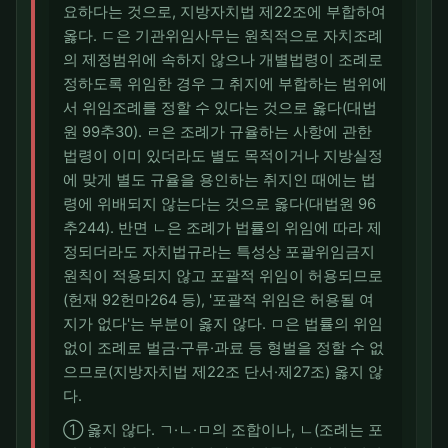
요하다는 것으로, 지방자치법 제22조에 부합하여
옳다. ㄷ은 기관위임사무는 원칙적으로 자치조례
의 제정범위에 속하지 않으나 개별법령이 조례로
정하도록 위임한 경우 그 취지에 부합하는 범위에
서 위임조례를 정할 수 있다는 것으로 옳다(대법
원 99추30). ㄹ은 조례가 규율하는 사항에 관한
법령이 이미 있더라도 별도 목적이거나 지방실정
에 맞게 별도 규율을 용인하는 취지인 때에는 법
령에 위배되지 않는다는 것으로 옳다(대법원 96
추244). 반면 ㄴ은 조례가 법률의 위임에 따라 제
정되더라도 자치법규라는 특성상 포괄위임금지
원칙이 적용되지 않고 포괄적 위임이 허용되므로
(헌재 92헌마264 등), '포괄적 위임은 허용될 여
지가 없다'는 부분이 옳지 않다. ㅁ은 법률의 위임
없이 조례로 벌금·구류·과료 등 형벌을 정할 수 없
으므로(지방자치법 제22조 단서·제27조) 옳지 않
다.
① 옳지 않다. ㄱ·ㄴ·ㅁ의 조합이나, ㄴ(조례는 포