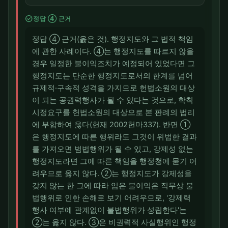
check_circle
정답 ④ 근거
정답 ④ 근거(옳은 것). 행정지도와 그 법적 책임
에 관한 사례이다. ④는 행정지도를 따르지 않을
경우 일정한 불이익조치가 예정되어 있었다면 그
행정지도는 단순한 행정지도로서의 한계를 넘어
규제적·구속적 성격을 가지므로 헌법소원의 대상
이 되는 공권력행사가 될 수 있다는 것으로, 학칙
시정요구를 헌법소원의 대상으로 본 판례의 법리
에 부합하여 옳다(헌재 2002헌마337). 반면 ①
은 행정지도에 따른 행위라도 그것이 위법한 결과
를 가져오면 범법행위가 될 수 있고, 강제성 없는
행정지도라면 그에 따른 책임을 행정청에 묻기 어
려우므로 옳지 않다. ②는 행정지도가 강제성을
갖지 않는 한 그에 따라 입은 불이익은 직무상 불
법행위로 인한 손해로 보기 어려우므로, '강제력
행사 여부에 관계없이 불법행위가 성립한다'는
②는 옳지 않다. ③은 비권력적 사실행위인 행정