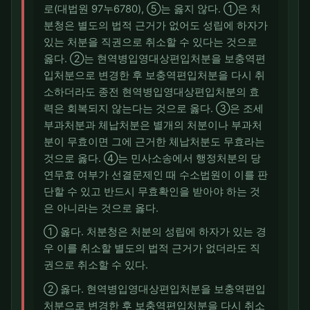
로(대법원 97누6780), ⑤는 옳지 않다. ①은 처
분청은 별도의 법적 근거가 없어도 성립에 하자가
있는 처분을 직권으로 취소할 수 있다는 것으로
옳다. ②는 현역병입영대상편입처분을 보충역편
입처분으로 변경한 후 보충역편입처분을 다시 취
소하더라도 종전 현역병입영대상편입처분의 효
력은 회복되지 않는다는 것으로 옳다. ③은 조세
부과처분과 체납처분은 별개의 처분이나 부과처
분이 무효이면 그에 근거한 체납처분도 무효라는
것으로 옳다. ④는 민사소송에서 행정처분의 당
연무효 여부가 선결문제인 때 수소법원이 이를 판
단할 수 있고 반드시 무효확인을 받아야 하는 것
은 아니라는 것으로 옳다.
① 옳다. 처분청은 처분의 성립에 하자가 있는 경
우 이를 취소할 별도의 법적 근거가 없더라도 직
권으로 취소할 수 있다.
② 옳다. 현역병입영대상편입처분을 보충역편입
처분으로 변경한 후 보충역편입처분을 다시 취소