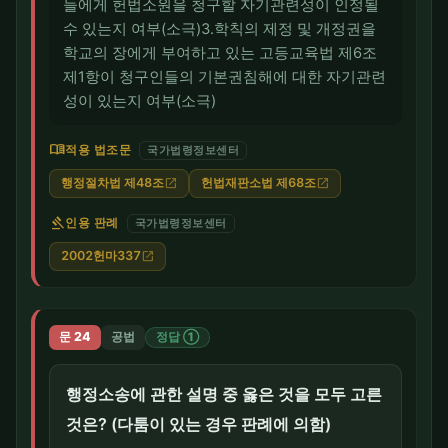
들에게 헌법소원을 청구할 자기관련성이 인정될
수 있는지 여부(소극)3.학칙의 제정 및 개정권을
학교의 장에게 부여하고 있는 고등교육법 제6조
제1항이 청구인들의 기본권침해에 대한 자기관련
성이 있는지 여부(소극)
menu_book
적용 법조문
국가법령정보센터
행정절차법 제48조
헌법재판소법 제68조
open_in_new
open_in_new
gavel
인용 판례
국가법령정보센터
2002헌마337
open_in_new
문 24
공법
정답 ①
행정소송에 관한 설명 중 옳은 것을 모두 고른
것은? (다툼이 있는 경우 판례에 의함)