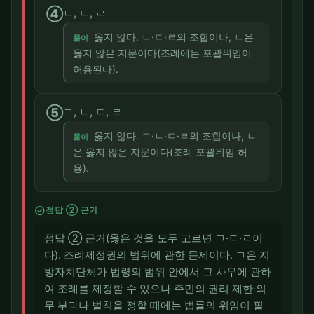
④
ㄴ, ㄷ, ㄹ
옳지 않다. ㄴ·ㄷ·ㄹ의 조합이나, ㄴ은
풀이
옳지 않은 지문이다(조례에는 포괄위임이
허용된다).
⑤
ㄱ, ㄴ, ㄷ, ㄹ
옳지 않다. ㄱ·ㄴ·ㄷ·ㄹ의 조합이나, ㄴ
풀이
은 옳지 않은 지문이다(조례 포괄위임 허
용).
check_circle
정답 ② 근거
정답 ② 근거(옳은 것을 모두 고르면 ㄱ·ㄷ·ㄹ이
다). 조례제정권의 범위에 관한 문제이다. ㄱ은 지
방자치단체가 법령의 범위 안에서 그 사무에 관하
여 조례를 제정할 수 있으나 주민의 권리 제한·의
무 부과나 벌칙을 정할 때에는 법률의 위임이 필