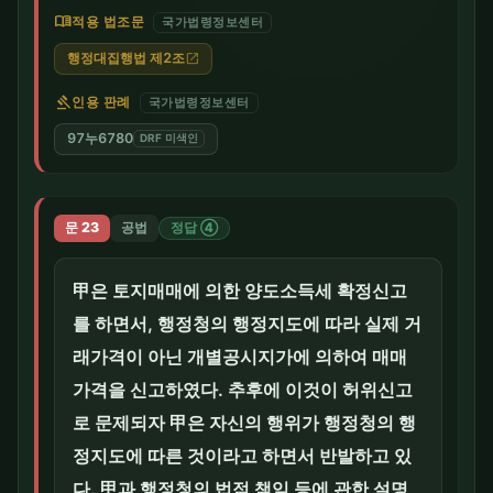
menu_book
적용 법조문
국가법령정보센터
행정대집행법 제2조
open_in_new
gavel
인용 판례
국가법령정보센터
97누6780
DRF 미색인
문 23
공법
정답 ④
甲은 토지매매에 의한 양도소득세 확정신고
를 하면서, 행정청의 행정지도에 따라 실제 거
래가격이 아닌 개별공시지가에 의하여 매매
가격을 신고하였다. 추후에 이것이 허위신고
로 문제되자 甲은 자신의 행위가 행정청의 행
정지도에 따른 것이라고 하면서 반발하고 있
다. 甲과 행정청의 법적 책임 등에 관한 설명