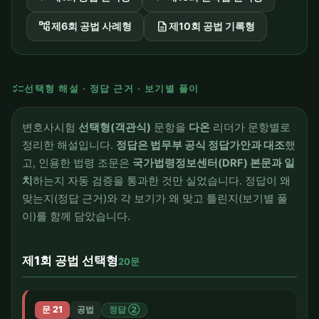
account_tree
description
제6회 공법 사례형
제10회 공법 기록형
checklist
선택형 해설 · 정답 근거 · 보기별 풀이
변호사시험
선택형(객관식)
문항을
다온
리더가 문항별로
정리한 해설입니다.
정답은 법무부 공식 정답가안과 대조
했
고, 인용한 법령 조문은
국가법령정보센터(DRF) 본문과 일
치
하는지 자동 검증을 통과한 것만 실었습니다. 정답이 왜
맞는지(정답 근거)와 각 보기가 왜 맞고 틀린지(보기별 풀
이)를 함께 담았습니다.
제1회 공법 선택형
20문
문 21
공법
정답 ②