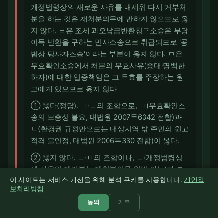
개정법령상의 새로운 사유를 내세워 다시 거부처
분을 하는 것은 재처분의무에 반하지 않으므로 옳
지 않다. ㄹ은 조세 과오납금반환청구소송은 부당
이득 반환을 구하는 민사소송으로 취급되므로 '공
법상 당사자소송'이라는 부분이 옳지 않다. ㅁ은
무효확인소송에서 처분의 무효사유(중대·명백한
하자)에 대한 입증책임은 그 무효를 주장하는 원
고에게 있으므로 옳지 않다.
① 옳다(정답). ㄱ·ㄷ의 조합으로, ㄱ(무효확인소
송의 보충성 불요, 대법원 2007두6342 전합)과
ㄷ(환경권 규정만으로는 대상지역 밖 주민의 원고
적격 불인정, 대법원 2006두330 전합)이 옳다.
② 옳지 않다. ㄴ·ㅁ의 조합이나, ㄴ(개정법령상
새 사유의 재거부는 재처분의무 위반 아님)과 ㅁ
이 사이트는 서비스 개선을 위해 분석 쿠키를 사용합니다.
개인정
(무효사유 입증책임은 원고)은 옳지 않은 지문이
보처리방침
다.
동의
거부
③ 옳지 않다. ㄱ·ㄷ·ㄹ의 조합이나, ㄹ은 옳지 않