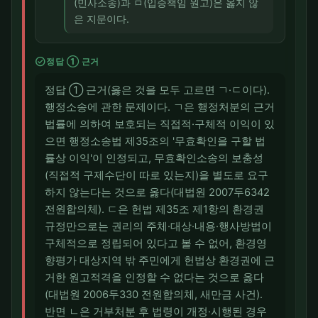
(민사소송)과 ㅁ(입증책임 원고)은 옳지 않
은 지문이다.
check_circle
정답 ① 근거
정답 ① 근거(옳은 것을 모두 고르면 ㄱ·ㄷ이다).
행정소송에 관한 문제이다. ㄱ은 행정처분의 근거
법률에 의하여 보호되는 직접적·구체적 이익이 있
으면 행정소송법 제35조의 '무효확인을 구할 법
률상 이익'이 인정되고, 무효확인소송의 보충성
(직접적 구제수단이 따로 있는지)을 별도로 요구
하지 않는다는 것으로 옳다(대법원 2007두6342
전원합의체). ㄷ은 헌법 제35조 제1항의 환경권
규정만으로는 권리의 주체·대상·내용·행사방법이
구체적으로 정립되어 있다고 볼 수 없어, 환경영
향평가 대상지역 밖 주민에게 헌법상 환경권에 근
거한 원고적격을 인정할 수 없다는 것으로 옳다
(대법원 2006두330 전원합의체, 새만금 사건).
반면 ㄴ은 거부처분 후 법령이 개정·시행된 경우