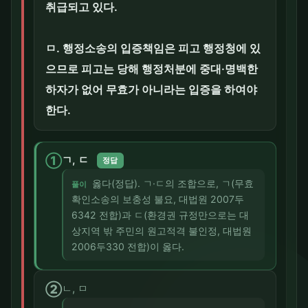
취급되고 있다.
ㅁ. 행정소송의 입증책임은 피고 행정청에 있
으므로 피고는 당해 행정처분에 중대·명백한
하자가 없어 무효가 아니라는 입증을 하여야
한다.
①
ㄱ, ㄷ
정답
옳다(정답). ㄱ·ㄷ의 조합으로, ㄱ(무효
풀이
확인소송의 보충성 불요, 대법원 2007두
6342 전합)과 ㄷ(환경권 규정만으로는 대
상지역 밖 주민의 원고적격 불인정, 대법원
2006두330 전합)이 옳다.
②
ㄴ, ㅁ