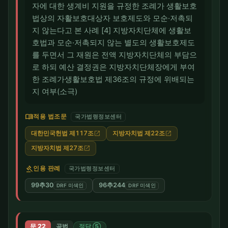
자에 대한 생계비 지원을 규정한 조례가 생활보호
법상의 자활보호대상자 보호제도와 모순·저촉되
지 않는다고 본 사례 [4] 지방자치단체에 생활보
호법과 모순·저촉되지 않는 별도의 생활보호제도
를 두면서 그 재원은 전액 지방자치단체의 부담으
로 하되 예산 결정권은 지방자치단체장에게 부여
한 조례가생활보호법 제36조의 규정에 위배되는
지 여부(소극)
menu_book
적용 법조문
국가법령정보센터
대한민국헌법 제117조
지방자치법 제22조
open_in_new
open_in_new
지방자치법 제27조
open_in_new
gavel
인용 판례
국가법령정보센터
99추30
96추244
DRF 미색인
DRF 미색인
문 22
공법
정답 ⑤