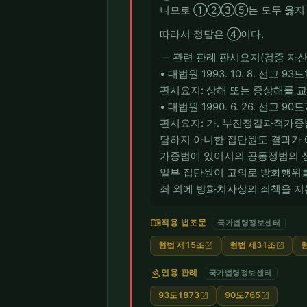
니므로 ①②③⑤는 모두 옳지 
따라서 정답은 ④이다.
― 관련 판례 판시요지(검증 자산
• 대법원 1993. 10. 8. 선고 93
판시요지: 상해 또는 중상해를
• 대법원 1990. 6. 26. 선고 90
판시요지: 가. 부진정결과적가
담하지 아니한 집단원도 결과가 
가중범에 있어서의 공동정범의 성
일부 집단원이 고의로 방화행위를
죄 외에 방화치사상의 죄책을 지
menu_book
적용 법조문
국가법령정보센터
형법 제15조
형법 제31조
open_in_new
open_in_new
gavel
인용 판례
국가법령정보센터
93도1873
90도765
open_in_new
open_in_new