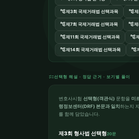
account_tree
account_tree
제3회 국제거래법 선택과목
제
account_tree
account_tree
제7회 국제거래법 선택과목
제
account_tree
account_tree
제11회 국제거래법 선택과목
account_tree
account_tree
제14회 국제거래법 선택과목
checklist
선택형 해설 · 정답 근거 · 보기별 풀이
변호사시험
선택형(객관식)
문항을
미
령정보센터(DRF) 본문과 일치
하는지 자
를 함께 담았습니다.
제3회 형사법 선택형
20문