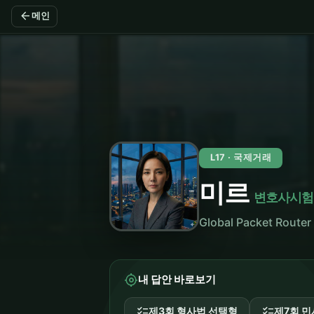
arrow_back
메인
L17 · 국제거래
미르
변호사시험
Global Packet Rou
my_location
내 답안 바로보기
checklist
checklist
제3회 형사법 선택형
제7회 