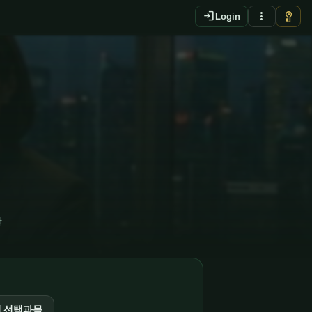
login
more_vert
vpn_key
Login
판
법 선택과목