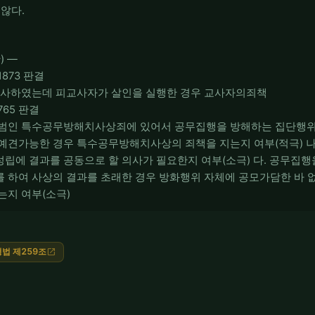
않다.
) ―
도1873 판결
 교사하였는데 피교사자가 살인을 실행한 경우 교사자의죄책
도765 판결
중범인 특수공무방해치사상죄에 있어서 공무집행을 방해하는 집단행위
예견가능한 경우 특수공무방해치사상의 죄책을 지는지 여부(적극) 나
립에 결과를 공동으로 할 의사가 필요한지 여부(소극) 다. 공무집
 하여 사상의 결과를 초래한 경우 방화행위 자체에 공모가담한 바
는지 여부(소극)
형법 제259조
open_in_new