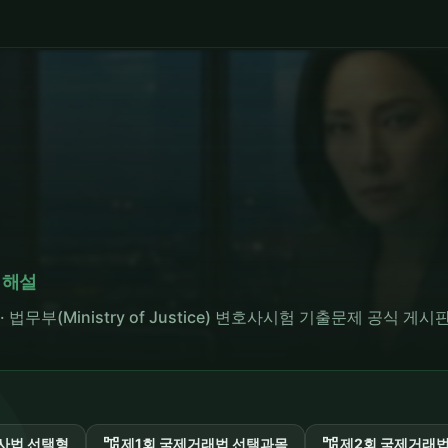
 해설
ter · 법무부(Ministry of Justice) 변호사시험 기출문제 공식 게시
account_tree
account_tree
민사법 선택형
제1회 국제거래법 선택과목
제2회 국제거래