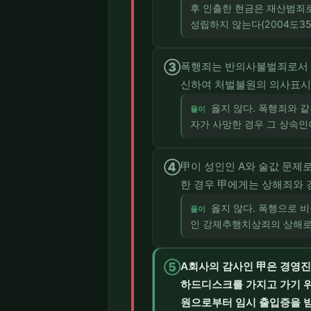
후 인출한 현금은 재산범죄로
성립하지 않는다(2004도353
③
폭행죄는 반의사불벌죄로서 
신하여 처벌불원의 의사표시를
옳지 않다. 폭행죄와 
풀이
자가 사망한 경우 그 상속인
④
甲이 성인인 A와 술값 문제로
한 경우 甲에게는 상해죄와
옳지 않다. 폭행으로 
풀이
인 강제추행치상죄의 상해로 
⑤
A회사의 감사인 甲은 경영진
하드디스크를 가지고 가기 위
원으로부터 임시 출입증을 