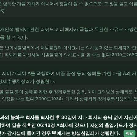
 영득한 재물 자체가 아니어서 장물이 될 수 없으므로, 그 정을 알고 
).
개인적 법익에 관한 죄이므로 피해자가 폭행과 무관한 사유로 사망한
 할 수 있다.
같은 반의사불벌죄에서 처벌불원의 의사표시는 의사능력 있는 피해자가 단독
이 피해자를 대신하여 처벌불원의 의사표시를 할 수는 없다(2010도2680)
 시비가 되어 A를 폭행하여 비골 골절 등의 상해를 가한 다음 A의 가
 강제추행치상죄가 성립한다.
비골 골절 등의 상해를 가한 후 강제추행한 경우, 이미 고의범인 상해죄로
인정할 수는 없다(2009도1934). 따라서 상해죄와 강제추행치상죄가 함
과의 불화로 회사를 퇴사한 후 30일이 지나 회사의 승낙 없이 자신
하여 일출 직후인 06:48경 A회사에 갔으나 자신의 출입카드가 정
받아 감사실에 들어간 경우 甲에게는 방실침입죄가 성립한다.
정답