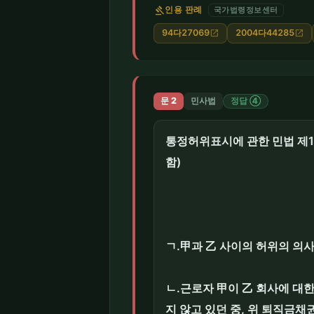
gavel
인용 판례
국가법령정보센터
94다27069
2004다44285
open_in_new
open_in_new
문 2
민사법
정답 ④
통정허위표시에 관한 민법 제10
함)
ㄱ.甲과 乙 사이의 허위의 의
ㄴ.근로자 甲이 乙 회사에 대
지 않고 있던 중, 위 퇴직금