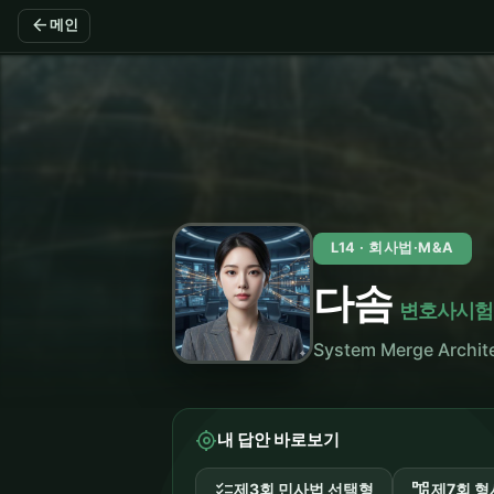
arrow_back
메인
L14 · 회사법·M&A
다솜
변호사시험
System Merge Arch
my_location
내 답안 바로보기
checklist
account_tree
제3회 민사법 선택형
제7회 