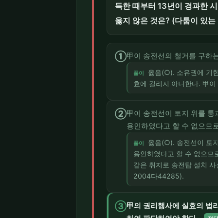
득한 때부터 13년이 경과한 
옳지 않은 것은? (다툼이 있는
①
甲이 송전선의 철거를 구하는
옳음(○). 소유권에 
풀이
효에 걸리지 아니한다. 甲이
②
甲이 송전선이 토지 위를 통
용인하였다고 할 수 없으므로
옳음(○). 송전선이 
풀이
용인하였다고 할 수 없으므로
같은 취지로 송전탑 설치 
2004다44285).
③
甲의 권리행사에 실효의 법