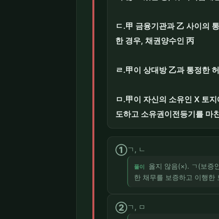
ㄷ.甲 금융기관과 乙 사이의 
한 경우, 채권양수인 丙
ㄹ.甲이 상대방 乙과 통정한 
ㅁ.甲이 자신의 소유인 X 토
도하고 소유권이전등기를 마친 
①
ㄱ, ㄴ
옳지 않음(×). ㄱ(보
풀이
한 채무를 보증하고 이행한 
②
ㄱ, ㅁ