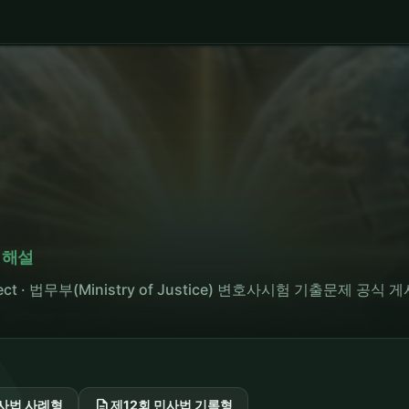
 해설
itect · 법무부(Ministry of Justice) 변호사시험 기출문제 공식 
description
형사법 사례형
제12회 민사법 기록형