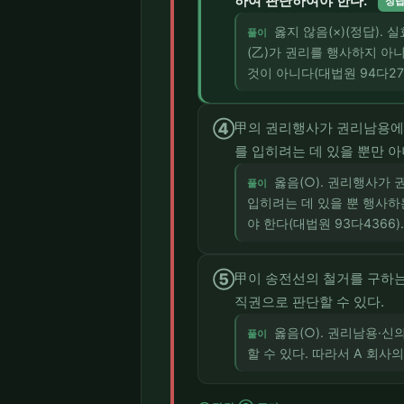
하여 판단하여야 한다.
정
옳지 않음(×)(정답).
풀이
(乙)가 권리를 행사하지 아
것이 아니다(대법원 94다27
④
甲의 권리행사가 권리남용에
를 입히려는 데 있을 뿐만 
옳음(○). 권리행사가
풀이
입히려는 데 있을 뿐 행사하
야 한다(대법원 93다4366).
⑤
甲이 송전선의 철거를 구하는
직권으로 판단할 수 있다.
옳음(○). 권리남용·
풀이
할 수 있다. 따라서 A 회