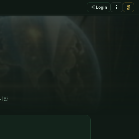
login
more_vert
vpn_key
Login
게시판