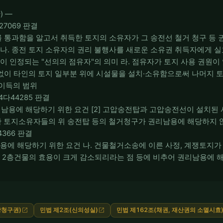
) ―
다27069 판결
위를 통과함을 알고서 취득한 토지의 소유자가 그 송전선 철거 청구 등
 나. 종전 토지 소유자의 권리 불행사를 새로운 소유권 취득자에게 
이 인정되는 "선의의 점유자"의 의미 라. 점유자가 토지 사용 권원이
 없이 타인의 토지 일부분 위에 시설물을 설치·소유함으로써 나머지 토
이득의 범위
004다44285 판결
의 남용에 해당하기 위한 요건 [2] 고압송전탑과 고압송전선이 설치된
 토지소유자들의 위 송전탑 등의 철거청구가 권리남용에 해당하지 
다4366 판결
용에 해당하기 위한 요건 나. 건물철거소송에 이른 사정, 계쟁토지가 0
존 2층건물의 효용이 크게 감소되리라는 점 등에 비추어 권리남용에
방청구권)
민법 제2조(신의성실)
민법 제162조(채권, 재산권의 소멸시효
open_in_new
open_in_new