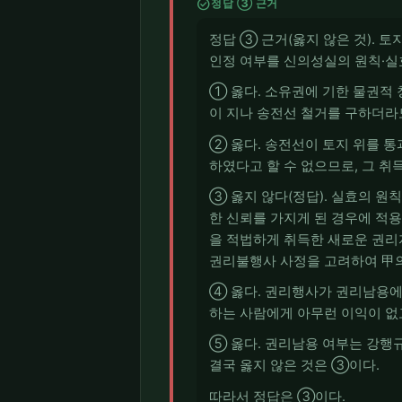
check_circle
정답 ③ 근거
정답 ③ 근거(옳지 않은 것). 
인정 여부를 신의성실의 원칙·실
① 옳다. 소유권에 기한 물권적 
이 지나 송전선 철거를 구하더라
② 옳다. 송전선이 토지 위를 
하였다고 할 수 없으므로, 그 취
③ 옳지 않다(정답). 실효의 원
한 신뢰를 가지게 된 경우에 적
을 적법하게 취득한 새로운 권리자
권리불행사 사정을 고려하여 甲의
④ 옳다. 권리행사가 권리남용에
하는 사람에게 아무런 이익이 없고
⑤ 옳다. 권리남용 여부는 강행
결국 옳지 않은 것은 ③이다.
따라서 정답은 ③이다.