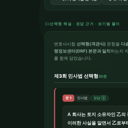
checklist
선택형 해설 · 정답 근거 · 보기별 풀이
변호사시험
선택형(객관식)
문항을
다
령정보센터(DRF) 본문과 일치
하는지 자
를 함께 담았습니다.
제3회 민사법 선택형
30문
문 1
민사법
정답 ③
A 회사는 토지 소유자인 乙의
이러한 사실을 알면서 乙로부터