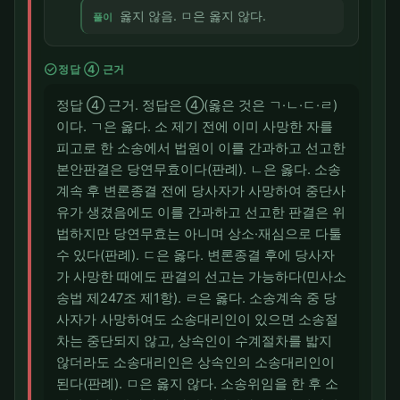
옳지 않음. ㅁ은 옳지 않다.
풀이
check_circle
정답 ④ 근거
정답 ④ 근거. 정답은 ④(옳은 것은 ㄱ·ㄴ·ㄷ·ㄹ)
이다. ㄱ은 옳다. 소 제기 전에 이미 사망한 자를
피고로 한 소송에서 법원이 이를 간과하고 선고한
본안판결은 당연무효이다(판례). ㄴ은 옳다. 소송
계속 후 변론종결 전에 당사자가 사망하여 중단사
유가 생겼음에도 이를 간과하고 선고한 판결은 위
법하지만 당연무효는 아니며 상소·재심으로 다툴
수 있다(판례). ㄷ은 옳다. 변론종결 후에 당사자
가 사망한 때에도 판결의 선고는 가능하다(민사소
송법 제247조 제1항). ㄹ은 옳다. 소송계속 중 당
사자가 사망하여도 소송대리인이 있으면 소송절
차는 중단되지 않고, 상속인이 수계절차를 밟지
않더라도 소송대리인은 상속인의 소송대리인이
된다(판례). ㅁ은 옳지 않다. 소송위임을 한 후 소