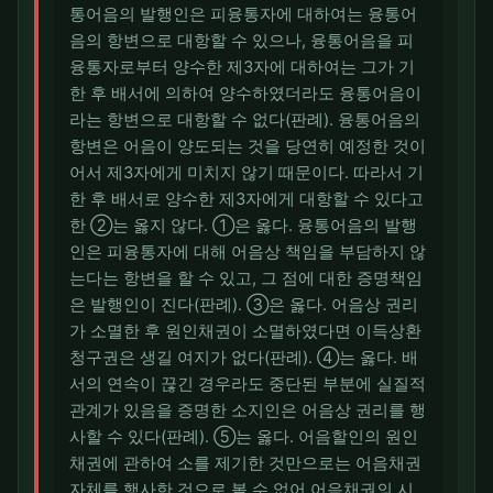
통어음의 발행인은 피융통자에 대하여는 융통어
음의 항변으로 대항할 수 있으나, 융통어음을 피
융통자로부터 양수한 제3자에 대하여는 그가 기
한 후 배서에 의하여 양수하였더라도 융통어음이
라는 항변으로 대항할 수 없다(판례). 융통어음의
항변은 어음이 양도되는 것을 당연히 예정한 것이
어서 제3자에게 미치지 않기 때문이다. 따라서 기
한 후 배서로 양수한 제3자에게 대항할 수 있다고
한 ②는 옳지 않다. ①은 옳다. 융통어음의 발행
인은 피융통자에 대해 어음상 책임을 부담하지 않
는다는 항변을 할 수 있고, 그 점에 대한 증명책임
은 발행인이 진다(판례). ③은 옳다. 어음상 권리
가 소멸한 후 원인채권이 소멸하였다면 이득상환
청구권은 생길 여지가 없다(판례). ④는 옳다. 배
서의 연속이 끊긴 경우라도 중단된 부분에 실질적
관계가 있음을 증명한 소지인은 어음상 권리를 행
사할 수 있다(판례). ⑤는 옳다. 어음할인의 원인
채권에 관하여 소를 제기한 것만으로는 어음채권
자체를 행사한 것으로 볼 수 없어 어음채권의 시