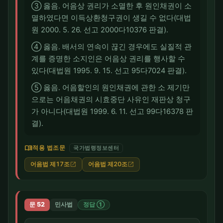
③ 옳음. 어음상 권리가 소멸한 후 원인채권이 소
멸하였다면 이득상환청구권이 생길 수 없다(대법
원 2000. 5. 26. 선고 2000다10376 판결).
④ 옳음. 배서의 연속이 끊긴 경우에도 실질적 관
계를 증명한 소지인은 어음상 권리를 행사할 수
있다(대법원 1995. 9. 15. 선고 95다7024 판결).
⑤ 옳음. 어음할인의 원인채권에 관한 소 제기만
으로는 어음채권의 시효중단 사유인 재판상 청구
가 아니다(대법원 1999. 6. 11. 선고 99다16378 판
결).
menu_book
적용 법조문
국가법령정보센터
어음법 제17조
어음법 제20조
open_in_new
open_in_new
문 52
민사법
정답 ①