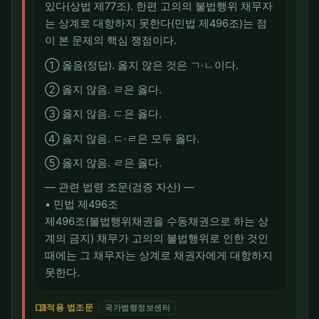
있다(상법 제77조). 한편 고의의 불법행위 채무자
는 상계로 대항하지 못한다(민법 제496조)는 점
이 본 문제의 핵심 쟁점이다.
① 옳음(정답). 옳지 않은 것은 ㄱ·ㄴ이다.
② 옳지 않음. ㄹ은 옳다.
③ 옳지 않음. ㄷ은 옳다.
④ 옳지 않음. ㄷ·ㄹ은 모두 옳다.
⑤ 옳지 않음. ㄹ은 옳다.
― 관련 법령 조문(검증 자산) ―
• 민법 제496조
제496조(불법행위채권을 수동채권으로 하는 상
계의 금지) 채무가 고의의 불법행위로 인한 것인
때에는 그 채무자는 상계로 채권자에게 대항하지
못한다.
menu_book
적용 법조문
국가법령정보센터