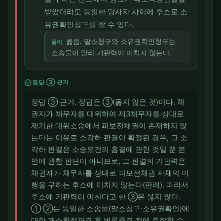
받았더라도 동일한 당사자 사이에 후소로 소
유권확인청구를 할 수 있다.
옳음. 말소청구와 소유권확인청구는
풀이
소송물이 달라 기판력이 미치지 않는다.
check_circle
정답 ③ 근거
정답 ③ 근거. 정답은 ③(옳지 않은 것)이다. 채
권자가 채무자를 대위하여 제3채무자를 상대로
제기한 대위소송에서 피보전채권이 존재하지 않
는다는 이유로 소각하 판결이 확정된 경우, 그 소
각하 판결은 소송요건의 흠결에 관한 것일 뿐 본
안에 관한 판단이 아니므로, 그 판결의 기판력은
채권자가 채무자를 상대로 피보전채권 자체의 이
행을 구하는 후소에 미치지 않는다(판례). 따라서
후소에 기판력이 미친다고 한 ③은 옳지 않다.
①·②는 동일한 소송물(말소청구·소유권확인)에
대한 패소확정판결 후 변론종결 전에 주장할 수