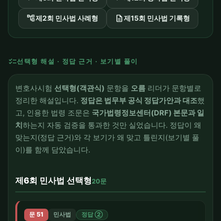
account_tree
description
제2회 민사법 사례형
제15회 민사법 기록형
checklist
선택형 해설 · 정답 근거 · 보기별 풀이
변호사시험
선택형(객관식)
문항을
오름
리더가 문항별로
정리한 해설입니다.
정답은 법무부 공식 정답가안과 대조
했
고, 인용한 법령 조문은
국가법령정보센터(DRF) 본문과 일
치
하는지 자동 검증을 통과한 것만 실었습니다. 정답이 왜
맞는지(정답 근거)와 각 보기가 왜 맞고 틀린지(보기별 풀
이)를 함께 담았습니다.
제6회 민사법 선택형
20문
문 51
민사법
정답 ②