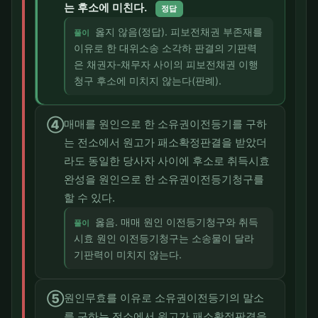
는 후소에 미친다.
정답
옳지 않음(정답). 피보전채권 부존재를
풀이
이유로 한 대위소송 소각하 판결의 기판력
은 채권자-채무자 사이의 피보전채권 이행
청구 후소에 미치지 않는다(판례).
④
매매를 원인으로 한 소유권이전등기를 구하
는 전소에서 원고가 패소확정판결을 받았더
라도 동일한 당사자 사이에 후소로 취득시효
완성을 원인으로 한 소유권이전등기청구를
할 수 있다.
옳음. 매매 원인 이전등기청구와 취득
풀이
시효 원인 이전등기청구는 소송물이 달라
기판력이 미치지 않는다.
⑤
원인무효를 이유로 소유권이전등기의 말소
를 구하는 전소에서 원고가 패소확정판결을