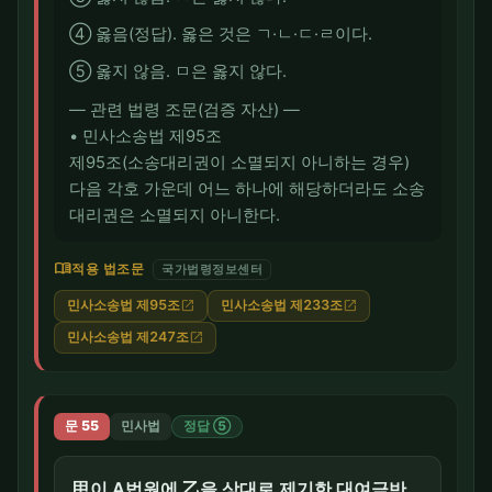
④ 옳음(정답). 옳은 것은 ㄱ·ㄴ·ㄷ·ㄹ이다.
⑤ 옳지 않음. ㅁ은 옳지 않다.
― 관련 법령 조문(검증 자산) ―
• 민사소송법 제95조
제95조(소송대리권이 소멸되지 아니하는 경우)
다음 각호 가운데 어느 하나에 해당하더라도 소송
대리권은 소멸되지 아니한다.
menu_book
적용 법조문
국가법령정보센터
민사소송법 제95조
민사소송법 제233조
open_in_new
open_in_new
민사소송법 제247조
open_in_new
문 55
민사법
정답 ⑤
甲이 A법원에 乙을 상대로 제기한 대여금반