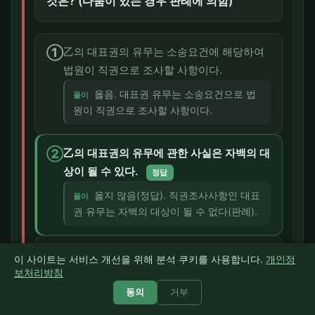
것은? (다툼이 있는 경우 판례에 의함)
①
乙의 대표권의 유무는 소송요건에 해당하여
법원이 직권으로 조사할 사항이다.
옳음. 대표권 유무는 소송요건으로 법
풀이
원이 직권으로 조사할 사항이다.
②
乙의 대표권의 유무에 관한 사실은 자백의 대
상이 될 수 있다.
정답
옳지 않음(정답). 직권조사사항인 대표
풀이
권 유무는 자백의 대상이 될 수 없다(판례).
③
丙이 乙의 대표권의 유무에 관하여 주장하지
이 사이트는 서비스 개선을 위해 분석 쿠키를 사용합니다.
개인정
않더라도 법원으로서는 이미 제출된 자료에
보처리방침
의하여 그 대표권의 유무에 의심이 갈 만한
동의
거부
사정이 엿보인다면 그에 관하여 심리하여야