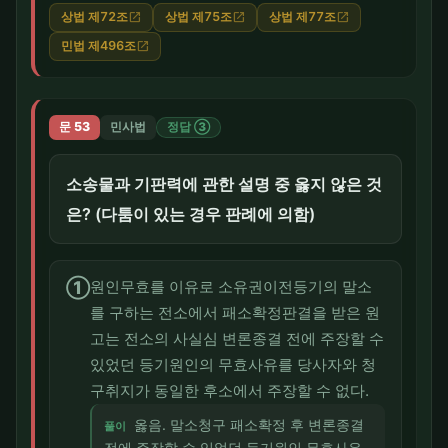
상법 제72조
상법 제75조
상법 제77조
open_in_new
open_in_new
open_in_new
민법 제496조
open_in_new
문 53
민사법
정답 ③
소송물과 기판력에 관한 설명 중 옳지 않은 것
은? (다툼이 있는 경우 판례에 의함)
①
원인무효를 이유로 소유권이전등기의 말소
를 구하는 전소에서 패소확정판결을 받은 원
고는 전소의 사실심 변론종결 전에 주장할 수
있었던 등기원인의 무효사유를 당사자와 청
구취지가 동일한 후소에서 주장할 수 없다.
옳음. 말소청구 패소확정 후 변론종결
풀이
전에 주장할 수 있었던 등기원인 무효사유