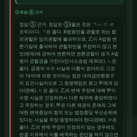
check_circle
정답 ⑤ 근거
정답 ⑤ 근거. 정답은 ⑤(옳은 것은 ㄱ·ㄴ·ㄷ·ㄹ
모두)이다. ㄱ은 옳다. B법원만을 관할로 하는 합
의관할은 임의관할에 불과하므로, 乙이 A법원 변
론기일에 출석하여 관할위반을 주장하지 않고 본
안(변제)에 관하여 변론하면 변론관할이 생겨 A법
원이 관할권을 가진다(민사소송법 제30조). ㄴ은
옳다. 금원의 수수 사실에 다툼이 없더라도 그것
이 '대여'에 의한 것이라는 점은 대여금반환청구
의 요건사실이므로 그 증명책임은 원고 甲에게 있
다(판례). ㄷ은 옳다. 乙의 변제 주장에 대해 甲이
수령 사실은 인정하면서 다른 채무에 충당하였다
고 주장하는 경우, 甲은 다른 채권의 존재와 그에
대한 변제충당의 합의 또는 법정충당 우선순위에
있다는 사실을 주장·증명하여야 한다(판례). ㄹ은
옳다. 乙의 변제 주장이 인정되지 않는 경우에도
판결 이유에서 이를 배척하는 판단을 하지 않으면