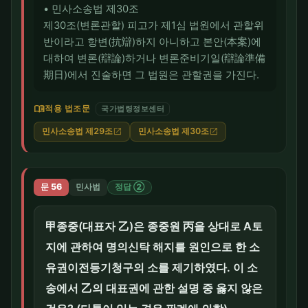
• 민사소송법 제30조
제30조(변론관할) 피고가 제1심 법원에서 관할위
반이라고 항변(抗辯)하지 아니하고 본안(本案)에
대하여 변론(辯論)하거나 변론준비기일(辯論準備
期日)에서 진술하면 그 법원은 관할권을 가진다.
menu_book
적용 법조문
국가법령정보센터
민사소송법 제29조
민사소송법 제30조
open_in_new
open_in_new
문 56
민사법
정답 ②
甲종중(대표자 乙)은 종중원 丙을 상대로 A토
지에 관하여 명의신탁 해지를 원인으로 한 소
유권이전등기청구의 소를 제기하였다. 이 소
송에서 乙의 대표권에 관한 설명 중 옳지 않은