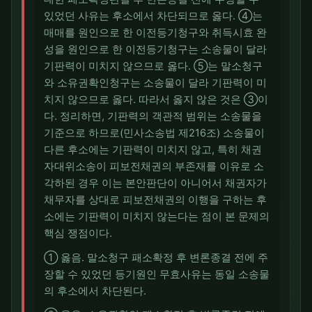
있었던 사유는 후소에서 차단되므로 옳다. ④는
매매를 원인으로 한 이전등기청구와 취득시효 완
성을 원인으로 한 이전등기청구는 소송물이 달라
기판력이 미치지 않으므로 옳다. ⑤는 말소청구
와 소유권확인청구는 소송물이 달라 기판력이 미
치지 않으므로 옳다. 따라서 옳지 않은 것은 ③이
다. 정리하면, 기판력의 객관적 범위는 소송물을
기준으로 하므로(민사소송법 제216조) 소송물이
다른 후소에는 기판력이 미치지 않고, 특히 채권
자대위소송이 피보전채권의 부존재를 이유로 소
각하된 경우 이는 본안판단이 아니어서 채권자가
채무자를 상대로 피보전채권의 이행을 구하는 후
소에는 기판력이 미치지 않는다는 점이 본 문제의
핵심 쟁점이다.
① 옳음. 말소청구 패소확정 후 변론종결 전에 주
장할 수 있었던 등기원인 무효사유는 동일 소송물
의 후소에서 차단된다.