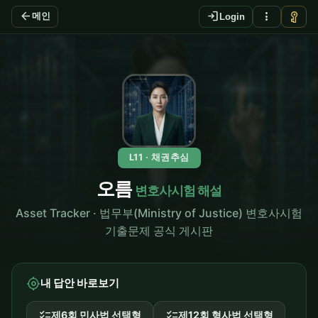
arrow_back
login
more_vert
vpn_key
메인
Login
L11 · 채권추심
오름
변호사시험 해설
Asset Tracker · 법무부(Ministry of Justice) 변호사시험
기출문제 공식 게시판
my_location
내 답안 바로보기
checklist
checklist
제6회 민사법 선택형
제12회 형사법 선택형