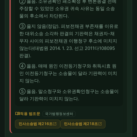
② 옳음. 소유권확인 패소확정 후 변론종결 전에
주장할 수 있었던 소유권 귀속 사유는 동일 소송
물의 후소에서 차단된다.
③ 옳지 않음(정답). 피보전채권 부존재를 이유로
한 대위소송 소각하 판결의 기판력은 채권자-채
무자 사이의 피보전채권 이행청구 후소에 미치지
않는다(대법원 2014. 1. 23. 선고 2011다108095
판결).
④ 옳음. 매매 원인 이전등기청구와 취득시효 원
인 이전등기청구는 소송물이 달라 기판력이 미치
지 않는다.
⑤ 옳음. 말소청구와 소유권확인청구는 소송물이
달라 기판력이 미치지 않는다.
menu_book
적용 법조문
국가법령정보센터
민사소송법 제216조
민사소송법 제218조
open_in_new
open_in_new