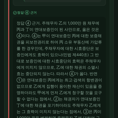
check_circle
정답 ④ 근거
정답 ④ 근거. 주채무자 乙의 1,000만 원 채무에
丙과 丁이 연대보증인이 된 사안으로, 옳은 것은
④이다. ④는 甲이 연대보증인 丙에 대한 보증채
권을 피보전권리로 하여 丙 소유 부동산에 가압류
를 한 경우인데, 주채무자에 대한 시효중단은 보
증인에게도 효력이 있으나(민법 제440조) 그 반
대로 보증인에 대한 시효중단의 효력은 주채무자
에게 미치지 않으므로, 乙에 대한 채권의 소멸시
효는 중단되지 않는다. 따라서 ④가 옳다. 반면
①은 연대보증인 丙에게는 최고·검색의 항변권이
없으므로 乙에게 집행이 용이한 재산이 있음을 증
명하더라도 甲에게 먼저 乙에게 청구할 것을 요구
할 수 없다는 점에서, ②는 채권자가 연대보증인
丁에 대한 채권을 포기하더라도 주채무자 乙에게
는 그 효력이 미치지 않는다는 점에서, ③은 丙이