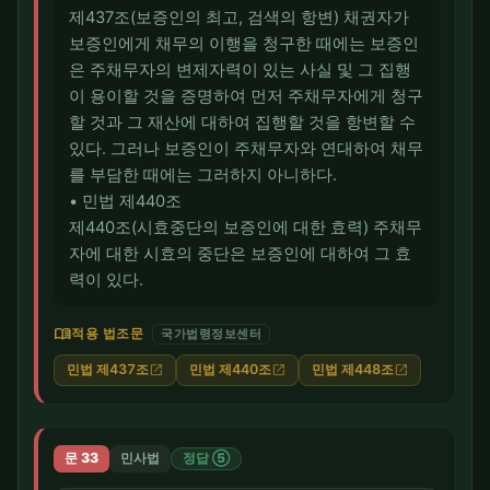
제437조(보증인의 최고, 검색의 항변) 채권자가
보증인에게 채무의 이행을 청구한 때에는 보증인
은 주채무자의 변제자력이 있는 사실 및 그 집행
이 용이할 것을 증명하여 먼저 주채무자에게 청구
할 것과 그 재산에 대하여 집행할 것을 항변할 수
있다. 그러나 보증인이 주채무자와 연대하여 채무
를 부담한 때에는 그러하지 아니하다.
• 민법 제440조
제440조(시효중단의 보증인에 대한 효력) 주채무
자에 대한 시효의 중단은 보증인에 대하여 그 효
력이 있다.
menu_book
적용 법조문
국가법령정보센터
민법 제437조
민법 제440조
민법 제448조
open_in_new
open_in_new
open_in_new
문 33
민사법
정답 ⑤