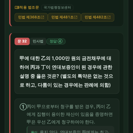
menu_book
적용 법조문
국가법령정보센터
민법 제368조
민법 제481조
민법 제482조
open_in_new
open_in_new
open_in_new
문 32
민사법
정답 ④
甲에 대한 乙의 1,000만 원의 금전채무에 대
하여 丙과 丁이 연대보증인이 된 경우에 관한
설명 중 옳은 것은? (별도의 특약은 없는 것으
로 하고, 다툼이 있는 경우에는 판례에 의함)
①
丙이 甲으로부터 청구를 받은 경우, 丙이 乙
에게 집행이 용이한 재산이 있음을 증명하면
甲은 우선 乙에게 청구하여야 한다.
옳지 않다. 연대보증인 丙에게는 최고·
풀이