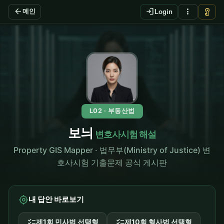
arrow_back
login
more_vert
vpn_key
메인
Login
L02 · 부동산법
보늬
변호사시험 해설
Property GIS Mapper · 법무부(Ministry of Justice) 변
호사시험 기출문제 공식 게시판
my_location
내 답안 바로보기
checklist
checklist
제1회 민사법 선택형
제10회 형사법 선택형