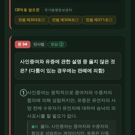
menu_book
적용 법조문
국가법령정보센터
민법 제303조
민법 제306조
민법 제371조
open_in_new
open_in_new
open_in_new
문 34
민사법
정답 ②
사인증여와 유증에 관한 설명 중 옳지 않은 것
은? (다툼이 있는 경우에는 판례에 의함)
①
사인증여는 원칙적으로 증여자와 수증자의
합의에 의해 성립하지만, 유증은 유언자의 사
망 전에 수유자가 유언자에 대하여 승낙의 의
사표시를 할 필요가 없다.
옳다. 사인증여는 증여자와 수증자의
풀이
합의로 성립하는 계약이지만, 유증은 단독