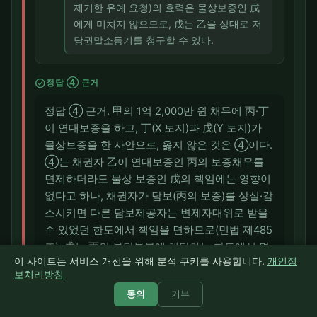
제기한 유예 요청)의 효력은 물상보증인 戊
에게 미치지 않으므로, 戊는 乙을 상대로 저
당권말소등기를 청구할 수 있다.
check_circle
정답 ④ 근거
정답 ④ 근거. 甲의 1억 2,000만 원 채무에 丙·丁
이 연대보증을 하고, 丁(X 토지)과 戊(Y 토지)가
물상보증을 한 사안으로, 옳지 않은 것은 ④이다.
④는 채권자 乙이 연대보증인 丙의 보증채무를
면제하더라도 물상 보증인 戊의 책임에는 영향이
없다고 하나, 채권자가 담보(丙의 보증)를 상실·감
소시키면 다른 담보제공자는 변제자대위로 받을
수 있었던 한도에서 책임을 면하므로(민법 제485
조), 戊는 丙의 부담부분에 해당하는 한도에서 면
이 사이트는 서비스 개선을 위해 분석 쿠키를 사용합니다.
개인정
책된다. 따라서 戊의 책임에 영향이 없다고 한 ④
보처리방침
는 옳지 않다. 반면 ①은 변제할 정당한 이익이
동의
거부
있는 연대보증인 丙은 甲의 의사에 반하여도 변제
할 수 있다는 점, ②는 丁이 7,000만 원을 변제한