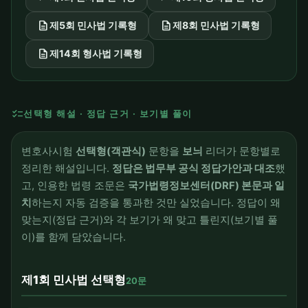
description
description
제5회 민사법 기록형
제8회 민사법 기록형
description
제14회 형사법 기록형
checklist
선택형 해설 · 정답 근거 · 보기별 풀이
변호사시험
선택형(객관식)
문항을
보늬
리더가 문항별로
정리한 해설입니다.
정답은 법무부 공식 정답가안과 대조
했
고, 인용한 법령 조문은
국가법령정보센터(DRF) 본문과 일
치
하는지 자동 검증을 통과한 것만 실었습니다. 정답이 왜
맞는지(정답 근거)와 각 보기가 왜 맞고 틀린지(보기별 풀
이)를 함께 담았습니다.
제1회 민사법 선택형
20문