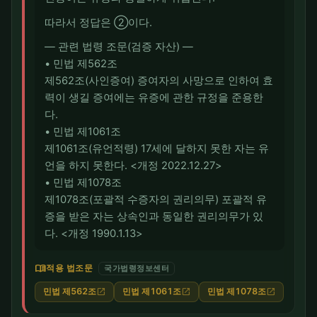
따라서 정답은 ②이다.
― 관련 법령 조문(검증 자산) ―
• 민법 제562조
제562조(사인증여) 증여자의 사망으로 인하여 효
력이 생길 증여에는 유증에 관한 규정을 준용한
다.
• 민법 제1061조
제1061조(유언적령) 17세에 달하지 못한 자는 유
언을 하지 못한다. <개정 2022.12.27>
• 민법 제1078조
제1078조(포괄적 수증자의 권리의무) 포괄적 유
증을 받은 자는 상속인과 동일한 권리의무가 있
다. <개정 1990.1.13>
menu_book
적용 법조문
국가법령정보센터
민법 제562조
민법 제1061조
민법 제1078조
open_in_new
open_in_new
open_in_new