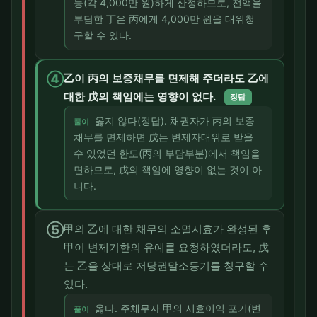
등(각 4,000만 원)하게 산정하므로, 전액을
부담한 丁은 丙에게 4,000만 원을 대위청
구할 수 있다.
④
乙이 丙의 보증채무를 면제해 주더라도 乙에
대한 戊의 책임에는 영향이 없다.
정답
옳지 않다(정답). 채권자가 丙의 보증
풀이
채무를 면제하면 戊는 변제자대위로 받을
수 있었던 한도(丙의 부담부분)에서 책임을
면하므로, 戊의 책임에 영향이 없는 것이 아
니다.
⑤
甲의 乙에 대한 채무의 소멸시효가 완성된 후
甲이 변제기한의 유예를 요청하였더라도, 戊
는 乙을 상대로 저당권말소등기를 청구할 수
있다.
옳다. 주채무자 甲의 시효이익 포기(변
풀이