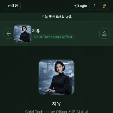
arrow_back
login
more_vert
vpn_key
메인
Login
리더와 대화하기 - 법마디 AI 
오늘 무료 5/5회 남음
지유
arrow_back
person
Chief Technology Officer
지유
Chief Technology Officer 전문 AI 리더