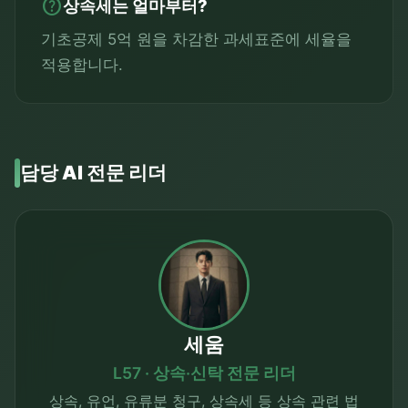
help
상속세는 얼마부터?
기초공제 5억 원을 차감한 과세표준에 세율을
적용합니다.
담당 AI 전문 리더
세움
L57 · 상속·신탁 전문 리더
상속, 유언, 유류분 청구, 상속세 등 상속 관련 법