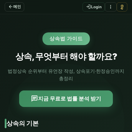
arrow_back
login
more_vert
vpn_key
메인
Login
상속법 가이드
상속, 무엇부터 해야 할까요?
법정상속 순위부터 유언장 작성, 상속포기·한정승인까지
총정리
chat
지금 무료로 법률 분석 받기
상속의 기본