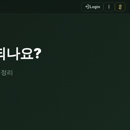
login
more_vert
vpn_key
Login
되나요?
총정리