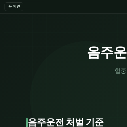
arrow_back
메인
음주운
혈중
음주운전 처벌 기준