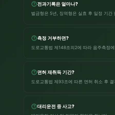
help
전과기록은 얼마나?
벌금형은 5년, 징역형은 실효 후 일정 기간
help
측정 거부하면?
도로교통법 제148조의2에 따라 음주측정에 불
help
면허 재취득 기간?
도로교통법 제93조에 따른 면허 취소 후 결격
help
대리운전 중 사고?