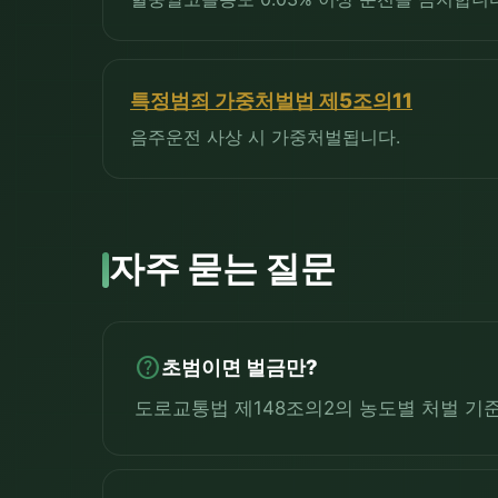
특정범죄 가중처벌법 제5조의11
음주운전 사상 시 가중처벌됩니다.
자주 묻는 질문
help
초범이면 벌금만?
도로교통법 제148조의2의 농도별 처벌 기준에 