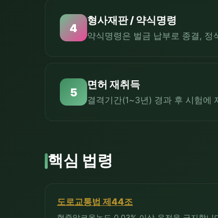
형사재판 / 약식명령
4
약식명령은 벌금 납부로 종결, 정
면허 재취득
5
결격기간(1~3년) 경과 후 시험에
핵심 법령
도로교통법 제44조
혈중알코올농도 0.03% 이상 운전을 금지합니다