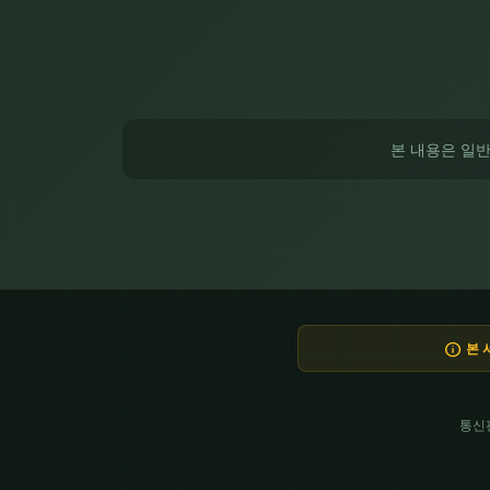
본 내용은 일
info
본 
통신