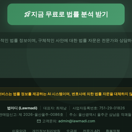
rocket_launch
지금 무료로 법률 분석 받기
반적인 법률 정보이며, 구체적인 사안에 대한 법률 자문은 전문가와 상담하
서비스는 법률 정보를 제공하는 AI 시스템이며, 변호사에 의한 법률 자문을 대체하지 
법마디 (Lawmadi)
|
대표자: 최재남
|
사업자등록번호: 751-29-01826
판매업신고: 제 2026-울산울주-0086호
|
주소: 울산광역시 울주군 삼남읍 작괘들길
mail
고객문의:
admin@lawmadi.com
이용약관
개인정보처리방침
요금제
전문가 API
환불정책