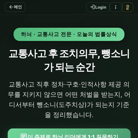
arrow_back
login
more_vert
vpn_key
메인
Login
하늬 · 교통사고 전문 · 오늘의 법률상식
교통사고 후 조치의무, 뺑소니
가 되는 순간
교통사고 직후 정차·구호·인적사항 제공 의
무를 지키지 않으면 어떤 처벌을 받는지, 어
디서부터 뺑소니(도주치상)가 되는지 기준
을 정리했습니다.
chat
이 주제로 하늬 리더에게 1:1 질문하기