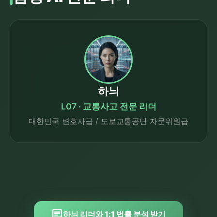
하늬
L07 · 교통사고 전문 리더
대한민국 변호사급 / 도로교통공단 자문위원급
chat
하늬 리더와 1:1 법률 분석 받기