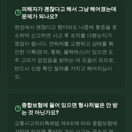
피해자가 괜찮다고 해서 그냥 헤어졌는데
help
문제가 되나요?
현장에서 괜찮다고 했더라도 나중에 통증을 호
소하며 신고하면 사고 후 조치를 다했는지가
쟁점이 됩니다. 연락처를 교환하고 상태를 확
인한 기록(문자, 통화, 블랙박스)이 있으면 도
주 고의가 없었음을 밝히는 데 도움이 되므로,
반드시 신원 확인 절차를 거치고 헤어지십시
오.
종합보험에 들어 있으면 형사처벌은 안 받
help
는 것 아닌가요?
교통사고처리특례법 제4조에 따라 종합보험에
가입돼 있으면 통상의 과실 사고는 공소가 제