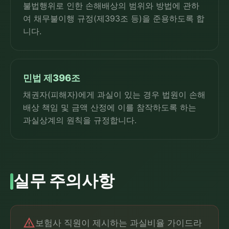
불법행위로 인한 손해배상의 범위와 방법에 관하
여 채무불이행 규정(제393조 등)을 준용하도록 합
니다.
민법 제396조
채권자(피해자)에게 과실이 있는 경우 법원이 손해
배상 책임 및 금액 산정에 이를 참작하도록 하는
과실상계의 원칙을 규정합니다.
실무 주의사항
warning
보험사 직원이 제시하는 과실비율 가이드라