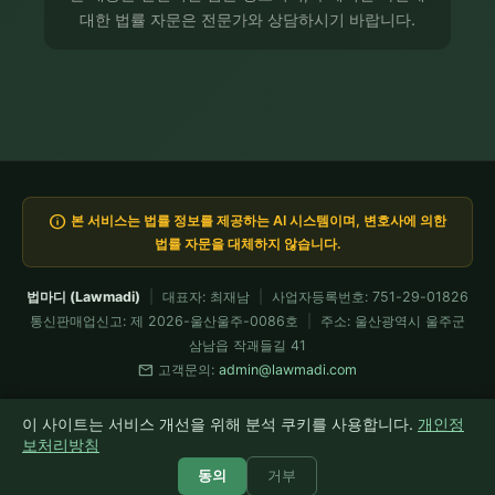
대한 법률 자문은 전문가와 상담하시기 바랍니다.
info
본 서비스는 법률 정보를 제공하는 AI 시스템이며, 변호사에 의한
법률 자문을 대체하지 않습니다.
법마디 (Lawmadi)
|
대표자: 최재남
|
사업자등록번호: 751-29-01826
통신판매업신고: 제 2026-울산울주-0086호
|
주소: 울산광역시 울주군
삼남읍 작괘들길 41
mail
고객문의:
admin@lawmadi.com
이용약관
개인정보처리방침
요금제
전문가 API
환불정책
이 사이트는 서비스 개선을 위해 분석 쿠키를 사용합니다.
개인정
모든 코드는 Claude Fable이 설계·검증 운용 · 현재 Fable 5 가동 중
보처리방침
© 2026 법마디 Lawmadi. All rights reserved.
동의
거부