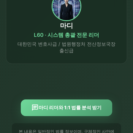
마디
L60 · 시스템 총괄 전문 리더
대한민국 변호사급 / 법원행정처 전산정보국장
출신급
chat
마디 리더와 1:1 법률 분석 받기
본 내용은 일반적인 법률 정보이며, 구체적인 사안에