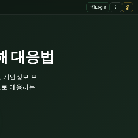
login
more_vert
vpn_key
Login
해 대응법
, 개인정보 보
으로 대응하는