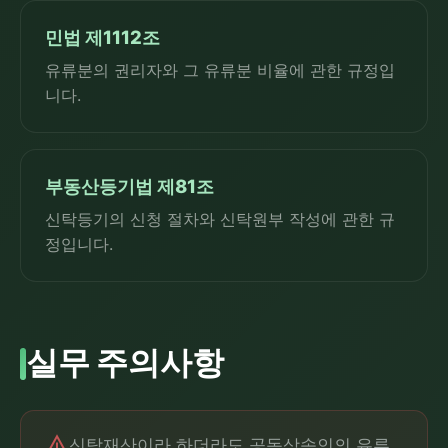
민법 제1112조
유류분의 권리자와 그 유류분 비율에 관한 규정입
니다.
부동산등기법 제81조
신탁등기의 신청 절차와 신탁원부 작성에 관한 규
정입니다.
실무 주의사항
warning
신탁재산이라 하더라도 공동상속인의 유류