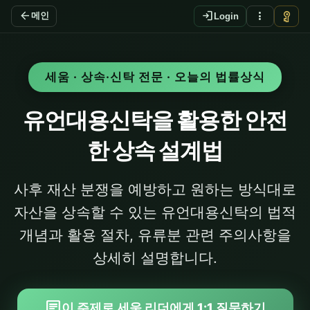
arrow_back
login
more_vert
vpn_key
메인
Login
세움 · 상속·신탁 전문 · 오늘의 법률상식
유언대용신탁을 활용한 안전
한 상속 설계법
사후 재산 분쟁을 예방하고 원하는 방식대로
자산을 상속할 수 있는 유언대용신탁의 법적
개념과 활용 절차, 유류분 관련 주의사항을
상세히 설명합니다.
chat
이 주제로 세움 리더에게 1:1 질문하기