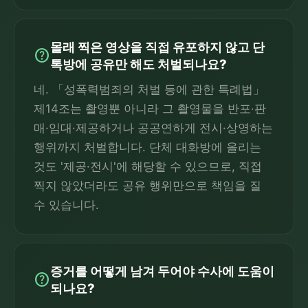
몰래 찍은 영상을 직접 유포하지 않고 단
help
톡방에 공유만 해도 처벌되나요?
네. 「성폭력범죄의 처벌 등에 관한 특례법」
제14조는 촬영뿐 아니라 그 촬영물을 반포·판
매·임대·제공하거나 공공연하게 전시·상영하는
행위까지 처벌합니다. 단체 대화방에 올리는
것도 '제공·전시'에 해당할 수 있으므로, 직접
찍지 않았더라도 공유 행위만으로 책임을 질
수 있습니다.
증거를 어떻게 남겨 두어야 수사에 도움이
help
되나요?