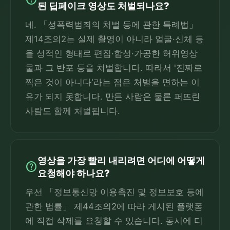
된 딥페이크 영상도 처벌되나요?
네. 「성폭력범죄의 처벌 등에 관한 특례법」
제14조의2는 실제 촬영이 아니라 얼굴·신체 등
을 성적인 형태로 편집·합성·가공한 허위영상
물과 그 반포 등을 처벌합니다. 따라서 '진짜로
찍은 것이 아니다'라는 점은 처벌을 면하는 이
유가 되지 못합니다. 만든 사람은 물론 퍼뜨린
사람도 함께 처벌됩니다.
영상을 가장 빨리 내리려면 어디에 어떻게
help
요청해야 하나요?
우선 「정보통신망 이용촉진 및 정보보호 등에
관한 법률」 제44조의2에 따라 게시된 플랫폼
에 직접 삭제를 요청할 수 있습니다. 동시에 디