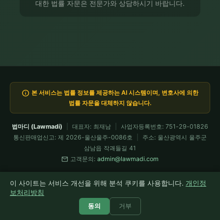
대한 법률 자문은 전문가와 상담하시기 바랍니다.
info
본 서비스는 법률 정보를 제공하는 AI 시스템이며, 변호사에 의한
법률 자문을 대체하지 않습니다.
법마디 (Lawmadi)
|
대표자: 최재남
|
사업자등록번호: 751-29-01826
통신판매업신고: 제 2026-울산울주-0086호
|
주소: 울산광역시 울주군
삼남읍 작괘들길 41
mail
고객문의:
admin@lawmadi.com
이용약관
개인정보처리방침
요금제
전문가 API
환불정책
이 사이트는 서비스 개선을 위해 분석 쿠키를 사용합니다.
개인정
모든 코드는 Claude Fable이 설계·검증 운용 · 현재 Fable 5 가동 중
보처리방침
© 2026 법마디 Lawmadi. All rights reserved.
동의
거부