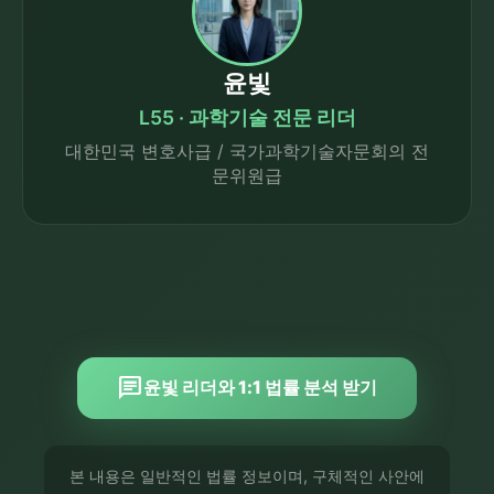
윤빛
L55 · 과학기술 전문 리더
대한민국 변호사급 / 국가과학기술자문회의 전
문위원급
chat
윤빛 리더와 1:1 법률 분석 받기
본 내용은 일반적인 법률 정보이며, 구체적인 사안에