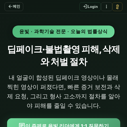
arrow_back
login
more_vert
vpn_key
메인
Login
윤빛 · 과학기술 전문 · 오늘의 법률상식
딥페이크·불법촬영 피해, 삭제
와 처벌 절차
내 얼굴이 합성된 딥페이크 영상이나 몰래
찍힌 영상이 퍼졌다면, 빠른 증거 보전과 삭
제 요청, 그리고 형사 고소까지 절차를 알아
야 피해를 줄일 수 있습니다.
chat
이 주제로 윤빛 리더에게 1:1 질문하기