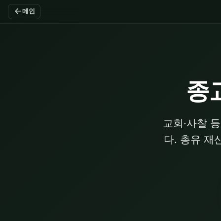
arrow_back
메인
종
교회·사찰 
다. 총유 재