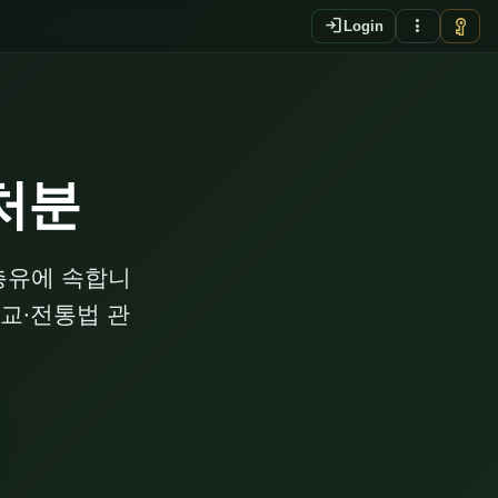
login
more_vert
vpn_key
Login
처분
총유에 속합니
종교·전통법 관