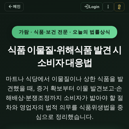
arrow_back
login
more_vert
vpn_key
메인
Login
가람 · 식품·보건 전문 · 오늘의 법률상식
식품 이물질·위해식품 발견 시
소비자 대응법
마트나 식당에서 이물질이나 상한 식품을 발
견했을 때, 증거 확보부터 이물 발견보고·손
해배상·분쟁조정까지 소비자가 밟아야 할 절
차와 영업자의 법적 의무를 식품위생법을 중
심으로 정리했습니다.