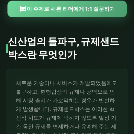
chat
이 주제로 새론 리더에게 1:1 질문하기
신산업의 돌파구, 규제샌드
박스란 무엇인가
새로운 기술이나 서비스가 개발되었음에도
불구하고, 현행법상의 규제나 공백으로 인
해 시장 출시가 가로막히는 경우가 빈번하
게 발생합니다. 규제샌드박스는 이러한 혁
신적 시도가 규제에 막히지 않도록 일정 기
간 동안 규제를 면제하거나 유예해 주는 제